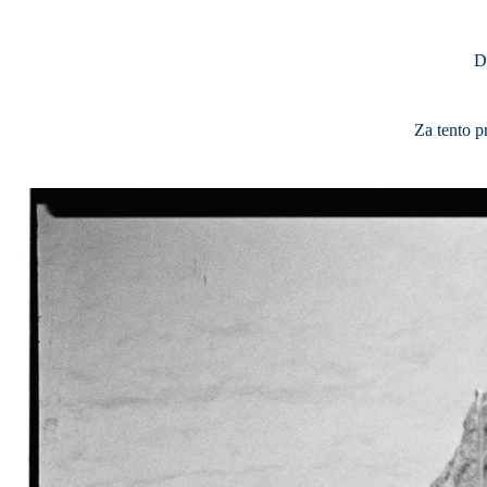
D
Za tento p