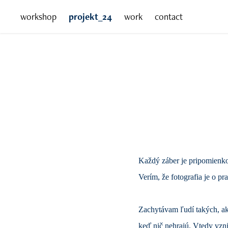
workshop
projekt_24
work
contact
Každý záber je pripomienkou
Verím, že fotografia je o p
Zachytávam ľudí takých, ak
keď nič nehrajú. Vtedy vznik