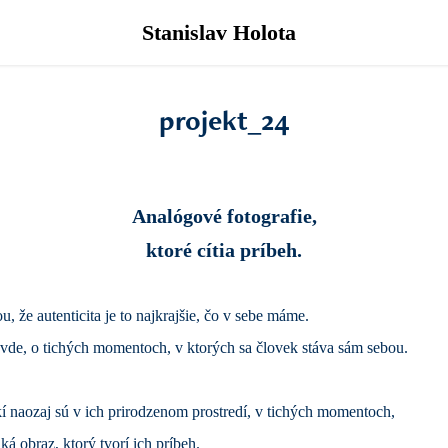
Stanislav Holota
projekt_24
Analógové fotografie,
ktoré cítia príbeh.
, že autenticita je to najkrajšie, čo v sebe máme.
ravde, o tichých momentoch, v ktorých sa človek stáva sám sebou.
í naozaj sú v ich prirodzenom prostredí, v tichých momentoch,
á obraz, ktorý tvorí ich príbeh.